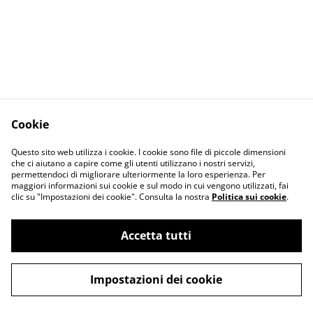
Cookie
Contact Us
Legal Terms
Questo sito web utilizza i cookie. I cookie sono file di piccole dimensioni
Privacy Policy
Cookie Policy
che ci aiutano a capire come gli utenti utilizzano i nostri servizi,
permettendoci di migliorare ulteriormente la loro esperienza. Per
maggiori informazioni sui cookie e sul modo in cui vengono utilizzati, fai
clic su "Impostazioni dei cookie". Consulta la nostra
Politica sui cookie
.
Accetta tutti
©
2026
Poemo Design
Impostazioni dei cookie
powered by